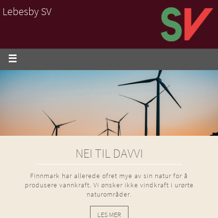
Lebesby SV
NEI TIL DAVVI
Finnmark har allerede ofret mye av sin natur for å
produsere vannkraft. Vi ønsker ikke vindkraft i urørte
naturområder.
LES MER