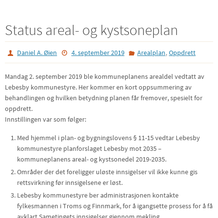
Status areal- og kystsoneplan
,
Daniel A. Øien
4. september 2019
Arealplan
Oppdrett
Mandag 2. september 2019 ble kommuneplanens arealdel vedtatt av
Lebesby kommunestyre. Her kommer en kort oppsummering av
behandlingen og hvilken betydning planen får fremover, spesielt for
oppdrett.
Innstillingen var som følger:
Med hjemmel i plan- og bygningslovens § 11-15 vedtar Lebesby
kommunestyre planforslaget Lebesby mot 2035 –
kommuneplanens areal- og kystsonedel 2019-2035.
Områder der det foreligger uløste innsigelser vil ikke kunne gis
rettsvirkning før innsigelsene er løst.
Lebesby kommunestyre ber administrasjonen kontakte
fylkesmannen i Troms og Finnmark, for å igangsette prosess for å få
avklart Sametingets innsigelser gjennom mekling.