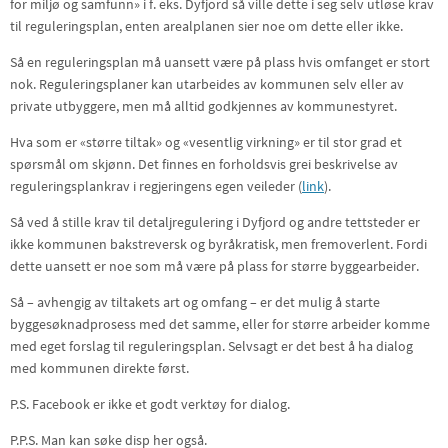
for miljø og samfunn» i f. eks. Dyfjord så ville dette i seg selv utløse krav
til reguleringsplan, enten arealplanen sier noe om dette eller ikke.
Så en reguleringsplan må uansett være på plass hvis omfanget er stort
nok. Reguleringsplaner kan utarbeides av kommunen selv eller av
private utbyggere, men må alltid godkjennes av kommunestyret.
Hva som er «større tiltak» og «vesentlig virkning» er til stor grad et
spørsmål om skjønn. Det finnes en forholdsvis grei beskrivelse av
reguleringsplankrav i regjeringens egen veileder (
link
).
Så ved å stille krav til detaljregulering i Dyfjord og andre tettsteder er
ikke kommunen bakstreversk og byråkratisk, men fremoverlent. Fordi
dette uansett er noe som må være på plass for større byggearbeider.
Så – avhengig av tiltakets art og omfang – er det mulig å starte
byggesøknadprosess med det samme, eller for større arbeider komme
med eget forslag til reguleringsplan. Selvsagt er det best å ha dialog
med kommunen direkte først.
P.S. Facebook er ikke et godt verktøy for dialog.
P.P.S. Man kan søke disp her også.