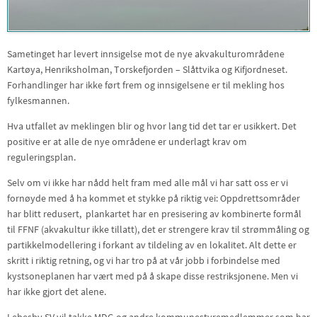
Sametinget har levert innsigelse mot de nye akvakulturområdene
Kartøya, Henriksholman, Torskefjorden – Slåttvika og Kifjordneset.
Forhandlinger har ikke ført frem og innsigelsene er til mekling hos
fylkesmannen.
Hva utfallet av meklingen blir og hvor lang tid det tar er usikkert. Det
positive er at alle de nye områdene er underlagt krav om
reguleringsplan.
Selv om vi ikke har nådd helt fram med alle mål vi har satt oss er vi
fornøyde med å ha kommet et stykke på riktig vei: Oppdrettsområder
har blitt redusert, plankartet har en presisering av kombinerte formål
til FFNF (akvakultur ikke tillatt), det er strengere krav til strømmåling og
partikkelmodellering i forkant av tildeling av en lokalitet. Alt dette er
skritt i riktig retning, og vi har tro på at vår jobb i forbindelse med
kystsoneplanen har vært med på å skape disse restriksjonene. Men vi
har ikke gjort det alene.
Lebesby SV vil takke MDG og andre kommunestyremedlemmer som har