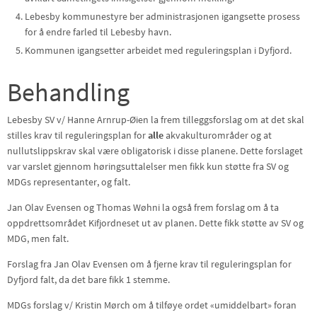
Lebesby kommunestyre ber administrasjonen igangsette prosess
for å endre farled til Lebesby havn.
Kommunen igangsetter arbeidet med reguleringsplan i Dyfjord.
Behandling
Lebesby SV v/ Hanne Arnrup-Øien la frem tilleggsforslag om at det skal
stilles krav til reguleringsplan for
alle
akvakulturområder og at
nullutslippskrav skal være obligatorisk i disse planene. Dette forslaget
var varslet gjennom høringsuttalelser men fikk kun støtte fra SV og
MDGs representanter, og falt.
Jan Olav Evensen og Thomas Wøhni la også frem forslag om å ta
oppdrettsområdet Kifjordneset ut av planen. Dette fikk støtte av SV og
MDG, men falt.
Forslag fra Jan Olav Evensen om å fjerne krav til reguleringsplan for
Dyfjord falt, da det bare fikk 1 stemme.
MDGs forslag v/ Kristin Mørch om å tilføye ordet «umiddelbart» foran